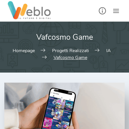
Skip
to
content
Vafcosmo Game
Homepage
Progetti Realizzati
IA
Vafcosmo Game